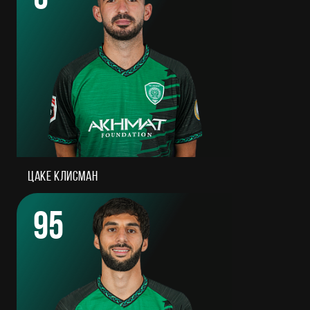
Цаке Клисман
95