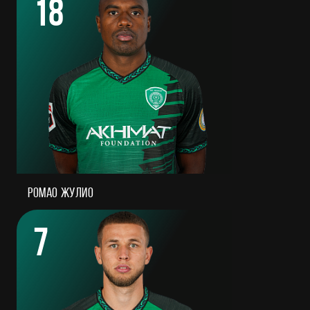
18
Ромао Жулио
7