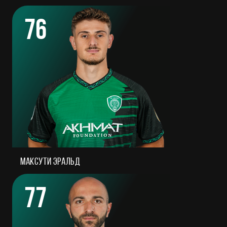
76
Максути Эральд
77