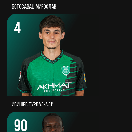
Богосавац Мирослав
4
Ибишев Турпал-Али
90