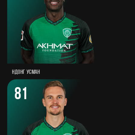
Ндонг Усман
81