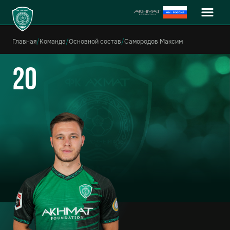
Главная
/
Команда
/
Основной состав
/
Самородов Максим
20