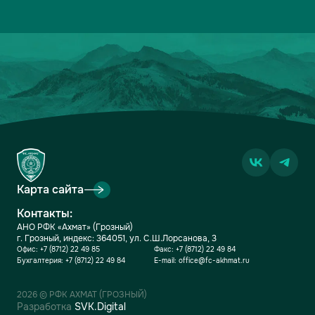
13
ДИНАМО-МОСКВА
2
1-2
1
14
ФАКЕЛ
2
3-5
0
15
РОДИНА
2
2-7
0
16
АКРОН
2
1-7
0
Карта сайта
Контакты:
АНО РФК «Ахмат» (Грозный)
г. Грозный, индекс: 364051, ул. С.Ш.Лорсанова, 3
Офис:
+7 (8712) 22 49 85
Факс:
+7 (8712) 22 49 84
Бухгалтерия:
+7 (8712) 22 49 84
E-mail:
office@fc-akhmat.ru
2026 © РФК АХМАТ (ГРОЗНЫЙ)
Разработка
SVK.Digital