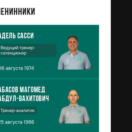
енинники
Адель Сасси
Ведущий тренер-
селекционер
06 августа 1974
Абасов Магомед
Абдул-Вахитович
Тренер-аналитик
25 августа 1986