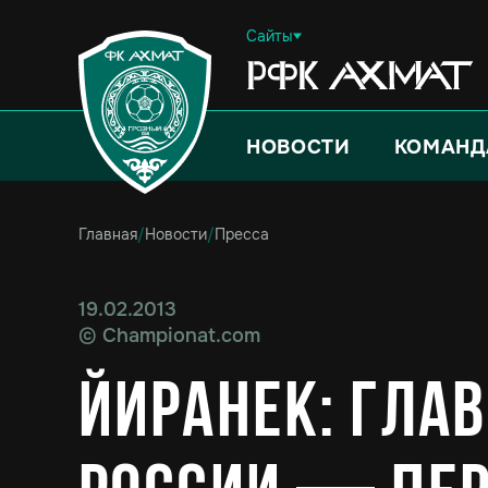
Сайты
НОВОСТИ
КОМАНД
Главная
/
Новости
/
Пресса
19.02.2013
©
Championat.com
Йиранек: гла