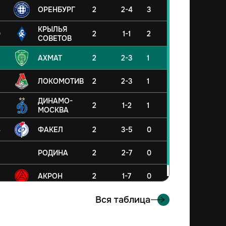
ОРЕНБУРГ
2
2-4
3
КРЫЛЬЯ
0
2
1-1
2
СОВЕТОВ
АХМАТ
2
2-3
1
ЛОКОМОТИВ
2
2-3
1
ДИНАМО-
2
1-2
1
МОСКВА
4
ФАКЕЛ
2
3-5
0
5
РОДИНА
2
2-7
0
6
АКРОН
2
1-7
0
Вся таблица