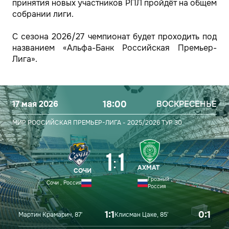
принятия новых участников РПЛ пройдёт на общем
собрании лиги.
С сезона 2026/27 чемпионат будет проходить под
названием «Альфа-Банк Российская Премьер-
Лига».
17 мая 2026
18:00
ВОСКРЕСЕНЬЕ
МИР РОССИЙСКАЯ ПРЕМЬЕР-ЛИГА - 2025/2026
ТУР 30
1
1
:
АХМАТ
СОЧИ
Грозный ,
Сочи , Россия
Россия
1:1
0:1
Мартин Крамарич, 87′
Клисман Цаке, 85′