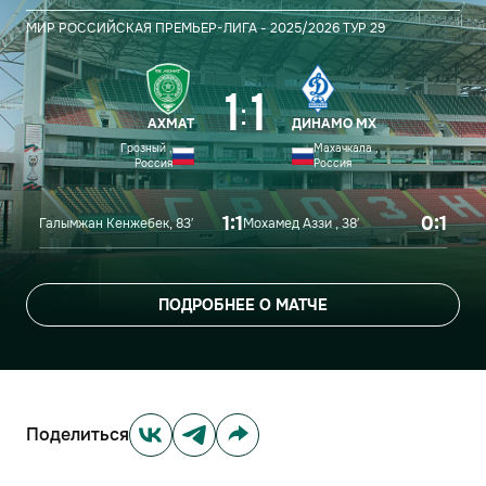
МИР РОССИЙСКАЯ ПРЕМЬЕР-ЛИГА - 2025/2026
ТУР 29
1
1
:
АХМАТ
ДИНАМО МХ
Грозный ,
Махачкала ,
Россия
Россия
1:1
0:1
Галымжан Кенжебек, 83′
Мохамед Аззи , 38′
ПОДРОБНЕЕ О МАТЧЕ
Поделиться