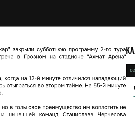
мкар" закрыли субботнюю программу 2-го тура
КА
треча в Грозном на стадионе "Ахмат Арена"
02
а, когда на 12-й минуте отличился нападающий
ь отыграться во втором тайме. На 55-й минуте
о.
 но в голы свое преимущество им воплотить не
 и нынешней команд Станислава Черчесова