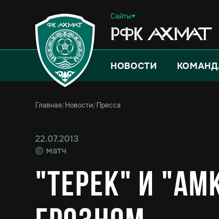
Сайты
НОВОСТИ
КОМАНД
Главная
/
Новости
/
Пресса
22.07.2013
©
матч
"Терек" и "Ам