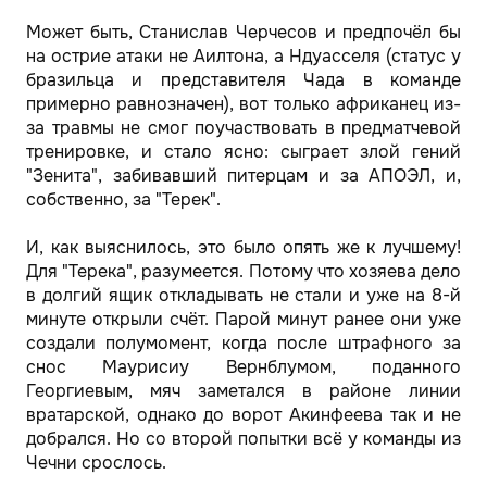
Может быть, Станислав Черчесов и предпочёл бы
на острие атаки не Аилтона, а Ндуасселя (статус у
бразильца и представителя Чада в команде
примерно равнозначен), вот только африканец из-
за травмы не смог поучаствовать в предматчевой
тренировке, и стало ясно: сыграет злой гений
"Зенита", забивавший питерцам и за АПОЭЛ, и,
собственно, за "Терек".
И, как выяснилось, это было опять же к лучшему!
Для "Терека", разумеется. Потому что хозяева дело
в долгий ящик откладывать не стали и уже на 8-й
минуте открыли счёт. Парой минут ранее они уже
создали полумомент, когда после штрафного за
снос Маурисиу Вернблумом, поданного
Георгиевым, мяч заметался в районе линии
вратарской, однако до ворот Акинфеева так и не
добрался. Но со второй попытки всё у команды из
Чечни срослось.