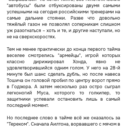
"автобусы" были отбуксированы двумя самыми
успешными на сегодня российскими тренерами на
самые дальние стоянки. Разве что довольно
тяжёлый газон не позволял соперникам слишком
уж разогнаться – хоть и те, и другие наступали, но
не на сверхскоростях.
Тем не менее практически до конца первого тайма
веселее смотрелись "армейцы", игрой которых
классно дирижировал Хонда, явно не
удовлетворившийся одним голом. У него на 28-й
минуте был шанс сделать дубль, но после навеса
Тошича он головой пробил по центру ворот прямо
в Годзюра. А затем несколько раз остро сыграл
легконогий Муса, которого то голкипер, то
защитники успевали остановить лишь в самый
последний момент.
Но последнее слово в тайме всё же оказалось за
"Тереком". Сначала Аилтона, ворвавшего с мячом в