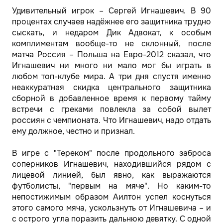
Удивительный игрок – Сергей Игнашевич. В 90
процентах случаев надёжнее его защитника трудно
сыскать, и недаром Дик Адвокат, к особым
комплиментам вообще-то не склонный, после
матча Россия – Польша на Евро-2012 сказал, что
Игнашевич ни много ни мало мог бы играть в
любом топ-клубе мира. А три дня спустя именно
неаккуратная скидка центрального защитника
сборной в добавленное время к первому тайму
встречи с греками повлекла за собой вылет
россиян с чемпионата. Что Игнашевич, надо отдать
ему должное, честно и признал.
В игре с "Тереком" после продольного заброса
соперников Игнашевич, находившийся рядом с
лицевой линией, был явно, как выражаются
футболисты, "первым на мяче". Но каким-то
непостижимым образом Аилтон успел коснуться
этого самого мяча, ускользнуть от Игнашевича – и
с острого угла поразить дальнюю девятку. С одной