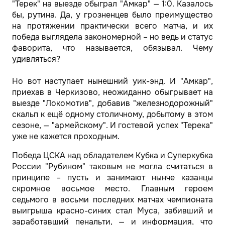
"Терек" на выезде обыграл "Амкар" — 1:0. Казалось
бы, рутина. Да, у грозненцев было преимущество
на протяжении практически всего матча, и их
победа выглядела закономерной – но ведь и статус
фаворита, что называется, обязывал. Чему
удивляться?
Но вот наступает нынешний уик-энд. И "Амкар",
приехав в Черкизово, неожиданно обыгрывает на
выезде "Локомотив", добавив "железнодорожный"
скальп к ещё одному столичному, добытому в этом
сезоне, — "армейскому". И гостевой успех "Терека"
уже не кажется проходным.
Победа ЦСКА над обладателем Кубка и Суперкубка
России "Рубином" таковым не могла считаться в
принципе – пусть и занимают нынче казанцы
скромное восьмое место. Главным героем
седьмого в восьми последних матчах чемпионата
выигрыша красно-синих стал Муса, забивший и
заработавший пенальти, — и информация, что