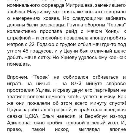
номинального форварда Митришева, заменившего
хавбека Маурисиу, что опять же кое-что говорило
о намерениях хозяев. Но следующими забивать
должны были цеэсковцы. Группа обороны "Терека"
коллективно проспала рейд с мячом Хонды к
штрафной – и спокойно позволила японцу пробить
метров с 22. Годзюр с трудом отбил мяч где-то под
углом 45 градусов, и у Цауни был отличный шанс
добить мяч в сетку. Но Уциеву удалось ему кое-как
помешать.
Впрочем, "Терек" не собирался отбиваться и
играть на ничью – на 87-й минуте здорово
прострелил Уциев, и сразу двум его партнёрам не
хватило совсем немного, чтобы успеть к мячу. Как
же они пожалели об этом всего минуту спустя!
Цауня заработал штрафной, и сработала шведская
связка ЦСКА. Эльм навесил, и Вернблум из-под
Адилсона точно пробил головой в левый угол. И,
право, такой исход выглядел вполне