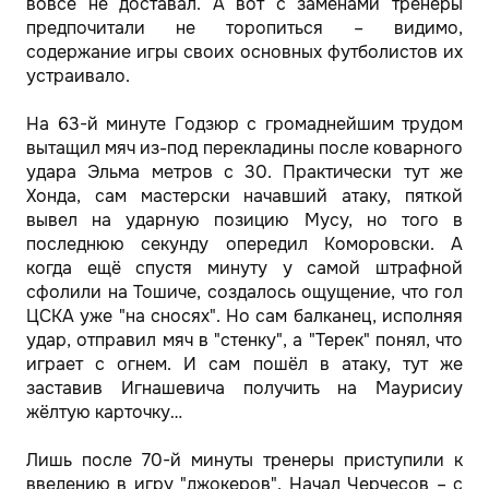
вовсе не доставал. А вот с заменами тренеры
предпочитали не торопиться – видимо,
содержание игры своих основных футболистов их
устраивало.
На 63-й минуте Годзюр с громаднейшим трудом
вытащил мяч из-под перекладины после коварного
удара Эльма метров с 30. Практически тут же
Хонда, сам мастерски начавший атаку, пяткой
вывел на ударную позицию Мусу, но того в
последнюю секунду опередил Коморовски. А
когда ещё спустя минуту у самой штрафной
сфолили на Тошиче, создалось ощущение, что гол
ЦСКА уже "на сносях". Но сам балканец, исполняя
удар, отправил мяч в "стенку", а "Терек" понял, что
играет с огнем. И сам пошёл в атаку, тут же
заставив Игнашевича получить на Маурисиу
жёлтую карточку…
Лишь после 70-й минуты тренеры приступили к
введению в игру "джокеров". Начал Черчесов – с