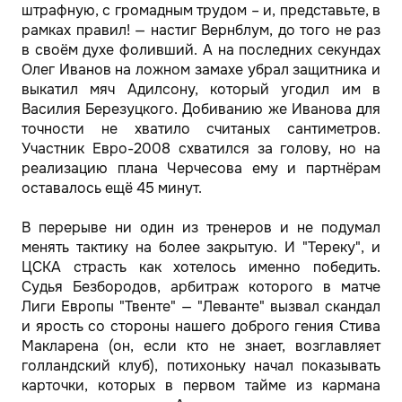
штрафную, с громадным трудом – и, представьте, в
рамках правил! — настиг Вернблум, до того не раз
в своём духе фоливший. А на последних секундах
Олег Иванов на ложном замахе убрал защитника и
выкатил мяч Адилсону, который угодил им в
Василия Березуцкого. Добиванию же Иванова для
точности не хватило считаных сантиметров.
Участник Евро-2008 схватился за голову, но на
реализацию плана Черчесова ему и партнёрам
оставалось ещё 45 минут.
В перерыве ни один из тренеров и не подумал
менять тактику на более закрытую. И "Тереку", и
ЦСКА страсть как хотелось именно победить.
Судья Безбородов, арбитраж которого в матче
Лиги Европы "Твенте" — "Леванте" вызвал скандал
и ярость со стороны нашего доброго гения Стива
Макларена (он, если кто не знает, возглавляет
голландский клуб), потихоньку начал показывать
карточки, которых в первом тайме из кармана