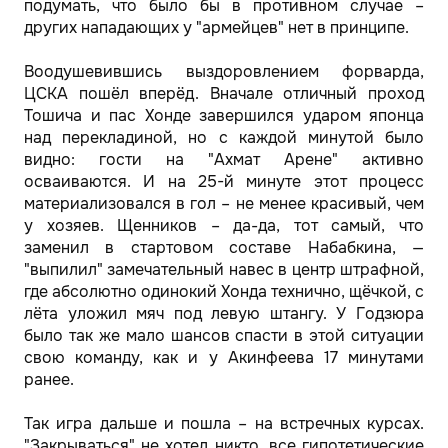
подумать, что было бы в противном случае –
других нападающих у "армейцев" нет в принципе.
Воодушевившись выздоровлением форварда,
ЦСКА пошёл вперёд. Вначале отличный проход
Тошича и пас Хонде завершился ударом японца
над перекладиной, но с каждой минутой было
видно: гости на "Ахмат Арене" активно
осваиваются. И на 25-й минуте этот процесс
материализовался в гол – не менее красивый, чем
у хозяев. Щенников – да-да, тот самый, что
заменил в стартовом составе Набабкина, —
"выпилил" замечательный навес в центр штрафной,
где абсолютно одинокий Хонда технично, щёчкой, с
лёта уложил мяч под левую штангу. У Годзюра
было так же мало шансов спасти в этой ситуации
свою команду, как и у Акинфеева 17 минутами
ранее.
Так игра дальше и пошла – на встречных курсах.
"Закрываться" не хотел никто, все гипотетические