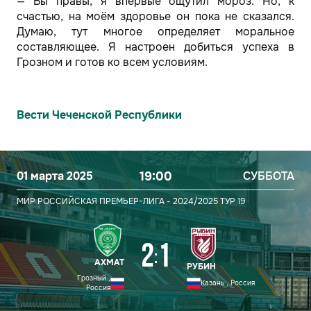
— Вы правы, я впервые ощутил мороз. Но, к
счастью, на моём здоровье он пока не сказался.
Думаю, тут многое определяет моральное
составляющее. Я настроен добиться успеха в
Грозном и готов ко всем условиям.
Вести Чеченской Республики
01 марта 2025
19:00
СУББОТА
МИР РОССИЙСКАЯ ПРЕМЬЕР-ЛИГА - 2024/2025
ТУР 19
2
1
:
АХМАТ
РУБИН
Грозный ,
Казань , Россия
Россия