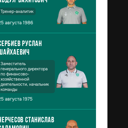
Абдул-Вахитович
Тренер-аналитик
25 августа 1986
Сербиев Руслан
Шайхаевич
Заместитель
генерального директора
по финансово-
хозяйственной
деятельности, начальник
команды
25 августа 1975
Черчесов Станислав