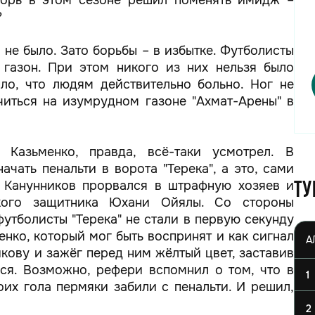
Игорь в этом сезоне решил поменять имидж –
?
 не было. Зато борьбы – в избытке. Футболисты
 газон. При этом никого из них нельзя было
ло, что людям действительно больно. Ног не
читься на изумрудном газоне "Ахмат-Арены" в
Казьменко, правда, всё-таки усмотрел. В
чать пенальти в ворота "Терека", а это, сами
м Канунников прорвался в штрафную хозяев и
Ту
ского защитника Юхани Ойялы. Со стороны
футболисты "Терека" не стали в первую секунду
енко, который мог быть воспринят и как сигнал
икову и зажёг перед ним жёлтый цвет, заставив
ься. Возможно, рефери вспомнил о том, что в
1
их гола пермяки забили с пенальти. И решил,
2