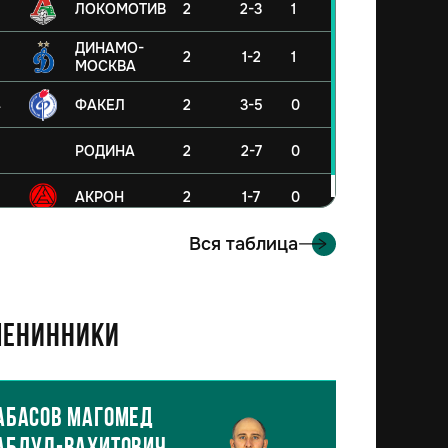
ЛОКОМОТИВ
2
2-3
1
ДИНАМО-
2
1-2
1
МОСКВА
4
ФАКЕЛ
2
3-5
0
5
РОДИНА
2
2-7
0
6
АКРОН
2
1-7
0
Вся таблица
енинники
Абасов Магомед