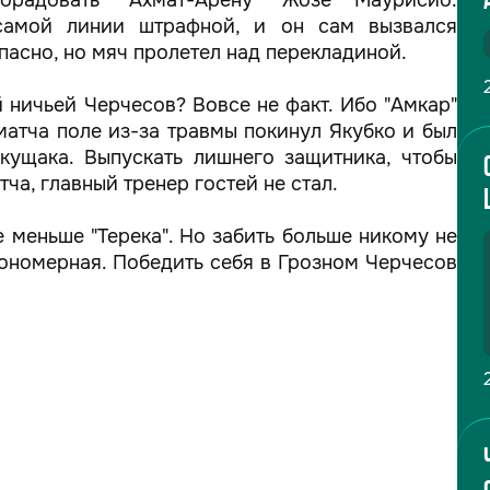
радовать "Ахмат-Арену" Жозе Маурисио.
самой линии штрафной, и он сам вызвался
пасно, но мяч пролетел над перекладиной.
 ничьей Черчесов? Вовсе не факт. Ибо "Амкар"
 матча поле из-за травмы покинул Якубко и был
кущака. Выпускать лишнего защитника, чтобы
ча, главный тренер гостей не стал.
е меньше "Терека". Но забить больше никому не
акономерная. Победить себя в Грозном Черчесов