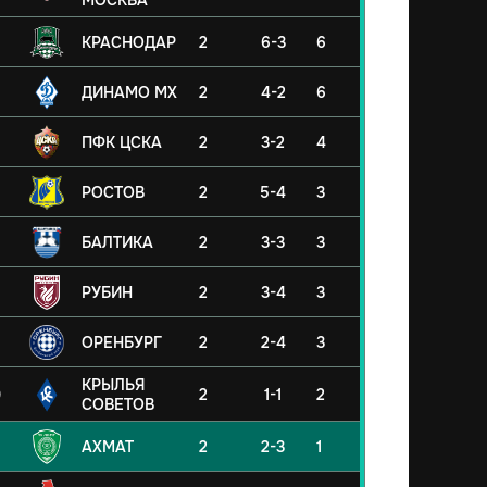
МОСКВА
КРАСНОДАР
2
6-3
6
ДИНАМО МХ
2
4-2
6
ПФК ЦСКА
2
3-2
4
РОСТОВ
2
5-4
3
БАЛТИКА
2
3-3
3
РУБИН
2
3-4
3
ОРЕНБУРГ
2
2-4
3
КРЫЛЬЯ
0
2
1-1
2
СОВЕТОВ
АХМАТ
2
2-3
1