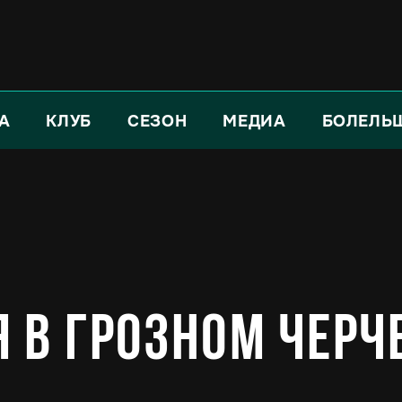
А
КЛУБ
СЕЗОН
МЕДИА
БОЛЕЛЬ
 в Грозном Черч