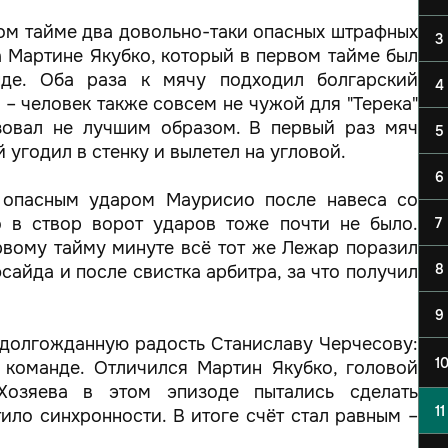
вом тайме два довольно-таки опасных штрафных
3
а Мартине Якубко, который в первом тайме был
де. Оба раза к мячу подходил болгарский
4
– человек также совсем не чужой для "Терека"
зовал не лучшим образом. В первый раз мяч
5
 угодил в стенку и вылетел на угловой.
6
ся опасным ударом Маурисио после навеса со
о в створ ворот ударов тоже почти не было.
7
рвому тайму минуте всё тот же Лежар поразил
8
сайда и после свистка арбитра, за что получил
9
 долгожданную радость Станиславу Черчесову:
1
 команде. Отличился Мартин Якубко, головой
Хозяева в этом эпизоде пытались сделать
11
ило синхронности. В итоге счёт стал равным –