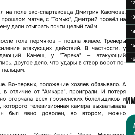
12
ил на поле экс-спартаковца Дмитрия Каюмова,
13
 прошлом матче, с "Томью", Дмитрий провёл на
 ему дали отыграть почти целый тайм.
1
после гола пермяков – пошла живее. Тренеры
1
силение атакующих действий. В частности, у
адающий Камеш, у "Терека" — атакующий
1
ись, другое дело, что удары в створ ворот по-
 пальцам.
ьше. Во-первых, положение хозяев обязывало. А
, в отличие от "Амкара", проиграли. И потеря
но огорчала всех грозненских болельщиков и
Им
, которого телевизионная камера выхватывала
он был явно доволен, во втором, можно