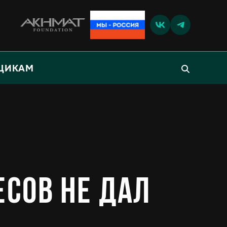
ЩИКАМ
есов не дал