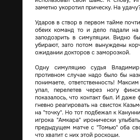
использовал свой шанс. К слову, 
заметно укоротил прическу. На удачу
Ударов в створ в первом тайме почти
обеих команд то и дело падали на
заподозрить в симуляции. Видно бы
убирают, зато потом вынуждены кор
ожидании докторов с заморозкой.
Одну симуляцию судья Владимир 
противном случае надо было бы назна
понимаете, ответственность! Макси
упал, перелетев через ногу фин
показалось, что контакт был. И даже 
гневно реагировать на свисток Казьм
на "точку". Но тот подбежал к Канунн
игрока "Амкара" иронически улыбат
предыдущем матче с "Томью" оба сво
что хватит с них этой роскоши.