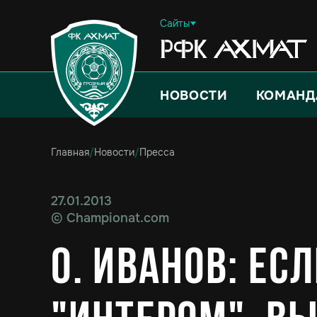
Сайты
НОВОСТИ
КОМАНД
Главная
/
Новости
/
Пресса
27.01.2013
©
Championat.com
О. Иванов: ес