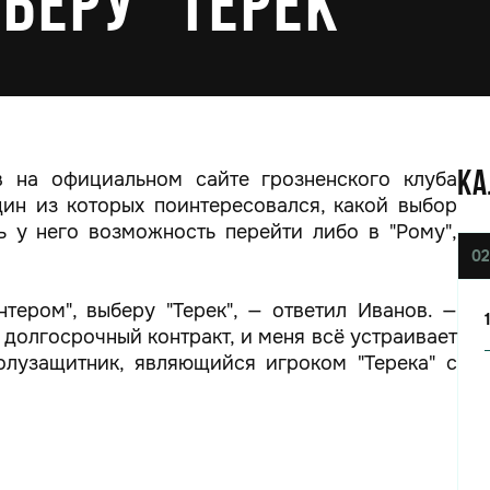
беру "Терек"
в на официальном сайте грозненского клуба
КА
дин из которых поинтересовался, какой выбор
ь у него возможность перейти либо в "Рому",
02
тером", выберу "Терек", — ответил Иванов. —
 долгосрочный контракт, и меня всё устраивает
олузащитник, являющийся игроком "Терека" с