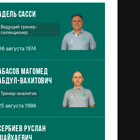
Адель Сасси
Ведущий тренер-
селекционер
06 августа 1974
Абасов Магомед
Абдул-Вахитович
Тренер-аналитик
25 августа 1986
Сербиев Руслан
Шайхаевич