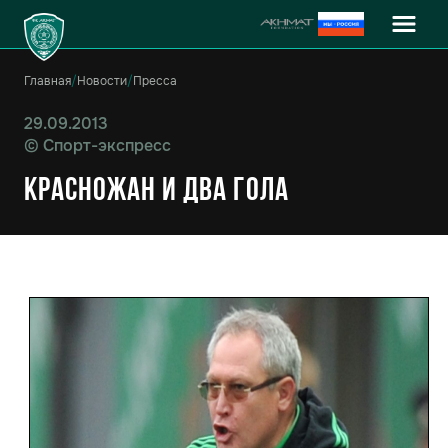
Главная
/
Новости
/
Пресса
29.09.2013
©
Спорт-экспресс
Красножан и два гола