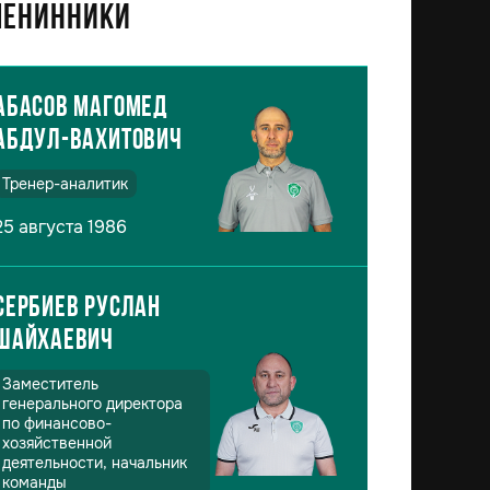
енинники
Абасов Магомед
Абдул-Вахитович
Тренер-аналитик
25 августа 1986
Сербиев Руслан
Шайхаевич
Заместитель
генерального директора
по финансово-
хозяйственной
деятельности, начальник
команды