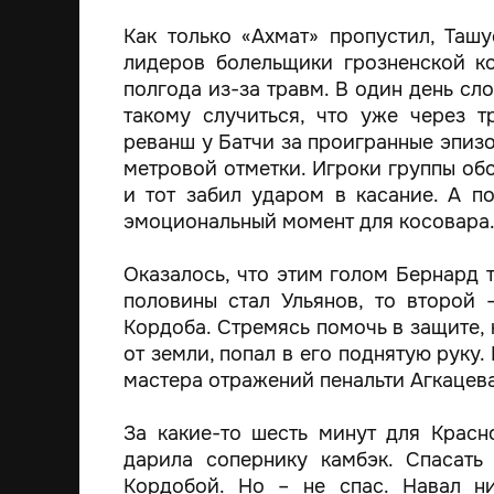
Как только «Ахмат» пропустил, Таш
лидеров болельщики грозненской к
полгода из-за травм. В один день сло
такому случиться, что уже через 
реванш у Батчи за проигранные эпизод
метровой отметки. Игроки группы об
и тот забил ударом в касание. А п
эмоциональный момент для косовара
Оказалось, что этим голом Бернард 
половины стал Ульянов, то второй 
Кордоба. Стремясь помочь в защите, 
от земли, попал в его поднятую руку
мастера отражений пенальти Агкацева
За какие-то шесть минут для Крас
дарила сопернику камбэк. Спасать
Кордобой. Но – не спас. Навал ни