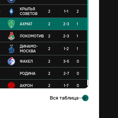
КРЫЛЬЯ
0
2
1-1
2
СОВЕТОВ
АХМАТ
2
2-3
1
ЛОКОМОТИВ
2
2-3
1
ДИНАМО-
2
1-2
1
МОСКВА
4
ФАКЕЛ
2
3-5
0
5
РОДИНА
2
2-7
0
6
АКРОН
2
1-7
0
Вся таблица