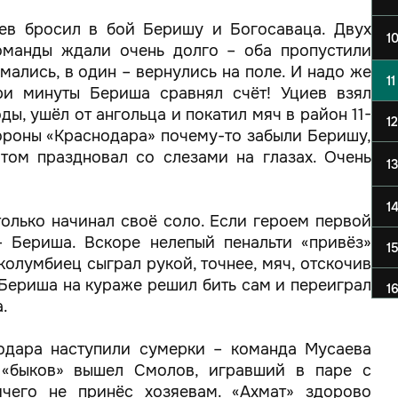
уев бросил в бой Беришу и Богосаваца. Двух
1
оманды ждали очень долго – оба пропустили
мались, в один – вернулись на поле. И надо же
11
три минуты Бериша сравнял счёт! Уциев взял
ы, ушёл от ангольца и покатил мяч в район 11-
12
ороны «Краснодара» почему-то забыли Беришу,
отом праздновал со слезами на глазах. Очень
13
.
1
только начинал своё соло. Если героем первой
– Бериша. Вскоре нелепый пенальти «привёз»
1
колумбиец сыграл рукой, точнее, мяч, отскочив
. Бериша на кураже решил бить сам и переиграл
1
.
нодара наступили сумерки – команда Мусаева
 «быков» вышел Смолов, игравший в паре с
чего не принёс хозяевам. «Ахмат» здорово