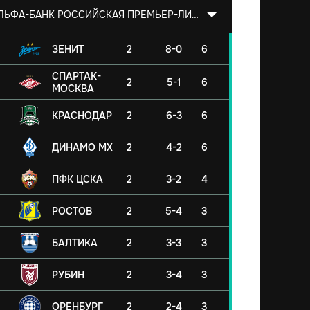
АЛЬФА-БАНК РОССИЙСКАЯ ПРЕМЬЕР-ЛИГА 2026/2027
ЗЕНИТ
2
8-0
6
СПАРТАК-
2
5-1
6
МОСКВА
КРАСНОДАР
2
6-3
6
ДИНАМО МХ
2
4-2
6
ПФК ЦСКА
2
3-2
4
РОСТОВ
2
5-4
3
БАЛТИКА
2
3-3
3
РУБИН
2
3-4
3
ОРЕНБУРГ
2
2-4
3