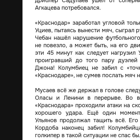
дриблёр Садулаев ушёл от соперни
Агкацева потребовался.
«Краснодар» заработал угловой толь
Уциев, пытаясь вынести мяч, сыграл 
Чебан нашёл нарушение футбольного
не повезло, а может быть, на его дв
эти 45 минут как следует нагрузил 
проигравший до того пару дуэлей 
Джона! Колумбиец не забил с «точ
«Краснодаре», не сумев послать мяч н
Мусаев всё же держал в голове сле
Оласы и Ленини в перерыве. Во в
«Краснодара» проходили атаки на ско
хорошего удара. Ещё один момент
Ульянов продолжал тащить всё. Его
Кордоба наконец забил! Колумбийц
голкипер в такой ситуации не спас бы