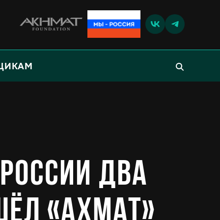
ЩИКАМ
 России два
ашёл «Ахмат»