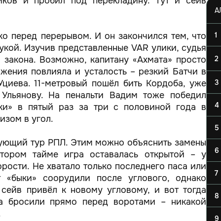
ков и пробил под перекладину. Тут и сейв
ко перед перерывом. И он закончился тем, что
1
рукой. Изучив представленные VAR улики, судья
 закона. Возможно, капитану «Ахмата» просто
2
ижения повлияла и усталость – резкий Батчи в
Уциева. 11-метровый пошёл бить Кордоба, уже
3
Ульянову. На пенальти Вадим тоже победил
4
ки» в пятый раз за три с половиной года в
изом в угол.
5
дующий тур РПЛ. Этим можно объяснить замены
6
тором тайме игра оставалась открытой – у
рости. Не хватало только последнего паса или
7
 «быки» соорудили после углового, однако
 сейв привёл к новому угловому, и вот тогда
8
а бросили прямо перед воротами – никакой
.
9