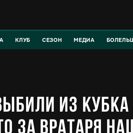
А
КЛУБ
СЕЗОН
МЕДИА
БОЛЕЛЬ
выбили из Кубка
то за вратаря н