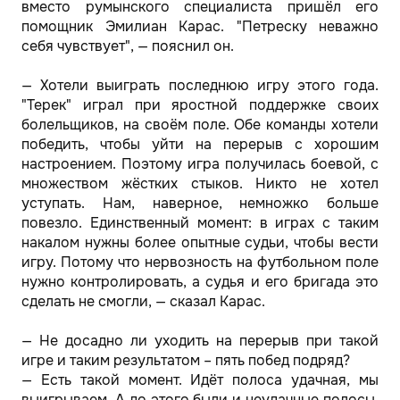
вместо румынского специалиста пришёл его
помощник Эмилиан Карас. "Петреску неважно
себя чувствует", — пояснил он.
— Хотели выиграть последнюю игру этого года.
"Терек" играл при яростной поддержке своих
болельщиков, на своём поле. Обе команды хотели
победить, чтобы уйти на перерыв с хорошим
настроением. Поэтому игра получилась боевой, с
множеством жёстких стыков. Никто не хотел
уступать. Нам, наверное, немножко больше
повезло. Единственный момент: в играх с таким
накалом нужны более опытные судьи, чтобы вести
игру. Потому что нервозность на футбольном поле
нужно контролировать, а судья и его бригада это
сделать не смогли, — сказал Карас.
— Не досадно ли уходить на перерыв при такой
игре и таким результатом – пять побед подряд?
— Есть такой момент. Идёт полоса удачная, мы
выигрываем. А до этого были и неудачные полосы,