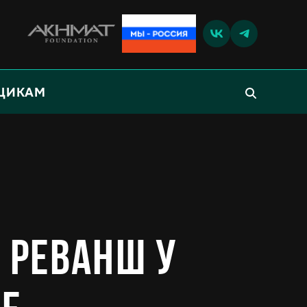
ЩИКАМ
ь реванш у