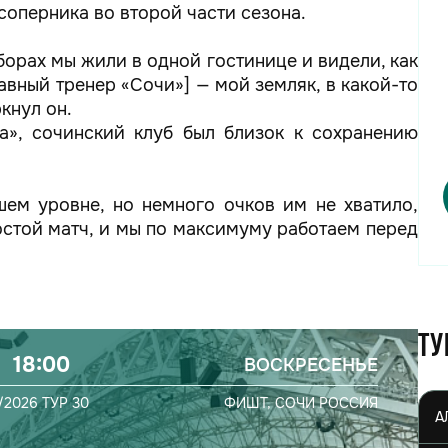
соперника во второй части сезона.
орах мы жили в одной гостинице и видели, как
авный тренер «Сочи»] — мой земляк, в какой-то
кнул он.
а», сочинский клуб был близок к сохранению
шем уровне, но немного очков им не хватило,
остой матч, и мы по максимуму работаем перед
Ту
18:00
ВОСКРЕСЕНЬЕ
/2026
ТУР 30
ФИШТ,
СОЧИ
РОССИЯ