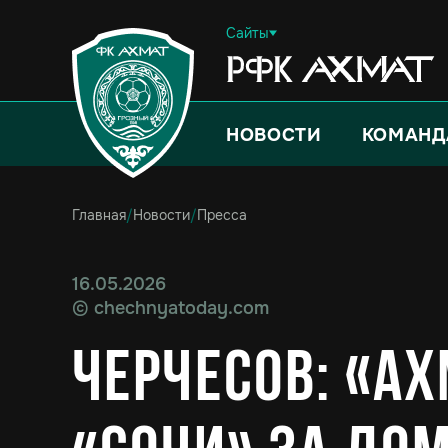
Сайты
НОВОСТИ
КОМАНД
Главная
/
Новости
/
Пресса
16.05.2026
©
chechnyatoday.com
Черчесов: «Ах