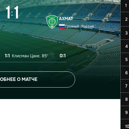
1
1
1
:
АХМАТ
2
Грозный , Россия
3
4
1:1
0:1
Клисман Цаке, 85′
5
6
ОБНЕЕ О МАТЧЕ
7
8
9
1