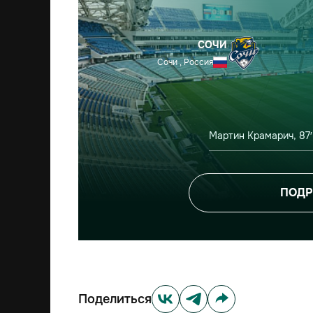
СОЧИ
Сочи , Россия
Мартин Крамарич, 87′
ПОДР
Поделиться