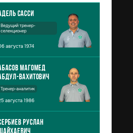
Адель Сасси
Ведущий тренер-
селекционер
06 августа 1974
Абасов Магомед
Абдул-Вахитович
Тренер-аналитик
25 августа 1986
Сербиев Руслан
Шайхаевич