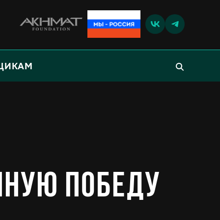
ЩИКАМ
пную победу