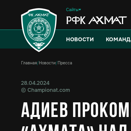
Сайты
НОВОСТИ
КОМАНД
Главная
/
Новости
/
Пресса
28.04.2024
©
Championat.com
Адиев проком