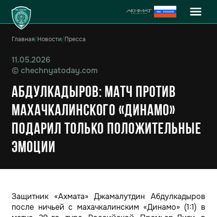
Главная
/
Новости
/
Пресса
11.05.2026
©
chechnyatoday.com
Абдулкадыров: матч против
махачкалинского «Динамо»
подарил только положительные
эмоции
Защитник «Ахмата» Джамалутдин Абдулкадыров
после ничьей с махачкалинским «Динамо» (1:1) в