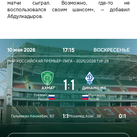
матчи сыграл. Возможно, где-то не
воспользовался своим шансом», — добавил
Абдулкадыров.
10 мая 2026
17:15
ВОСКРЕСЕНЬЕ
МИР РОССИЙСКАЯ ПРЕМЬЕР-ЛИГА - 2025/2026
ТУР 29
1
1
:
АХМАТ
ДИНАМО МХ
Грозный ,
Махачкала ,
Россия
Россия
1:1
0:1
Галымжан Кенжебек, 83′
Мохамед Аззи , 38′