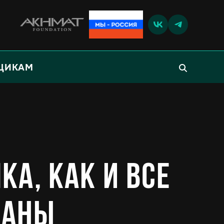
ЩИКАМ
а, как и все
раны