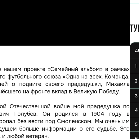
Ту
1
в нашем проекте «Семейный альбом» в рамках
о футбольного союза «Одна на всех. Команда,
2
ией о подвиге своего прадедушки, Михаила
нёсшего на фронте вклад в Великую Победу.
3
ой Отечественной войне мой прадедушка по
4
евич Голубев. Он родился в 1904 году в
пропал без вести под Смоленском. Мы очень им
5
удущем больше информации о его судьбе. Это
 и любой ветеран.
6