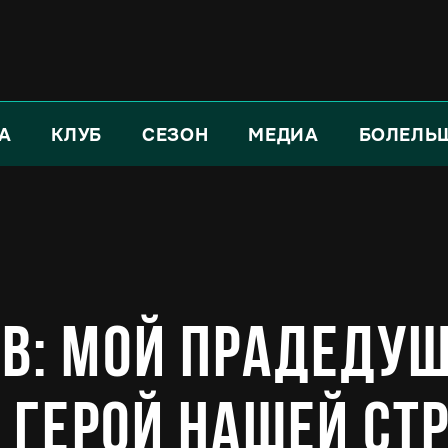
А
КЛУБ
СЕЗОН
МЕДИА
БОЛЕЛЬ
в: Мой прадедушк
, герой нашей ст