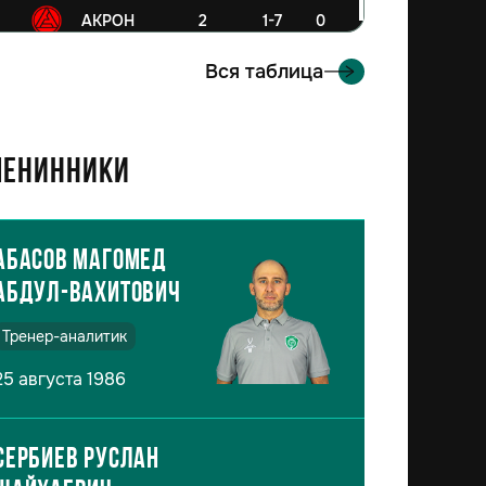
6
АКРОН
2
1-7
0
Вся таблица
енинники
Абасов Магомед
Абдул-Вахитович
Тренер-аналитик
25 августа 1986
Сербиев Руслан