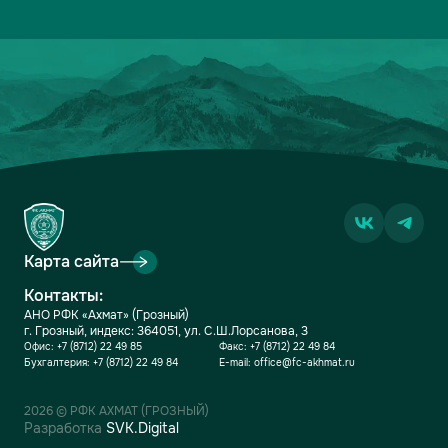
Карта сайта
Контакты:
АНО РФК «Ахмат» (Грозный)
г. Грозный, индекс: 364051, ул. С.Ш.Лорсанова, 3
Офис:
+7 (8712) 22 49 85
Факс:
+7 (8712) 22 49 84
Бухгалтерия:
+7 (8712) 22 49 84
E-mail:
office@fc-akhmat.ru
2026 © РФК АХМАТ (ГРОЗНЫЙ)
Разработка
SVK.Digital