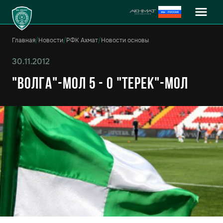
Главная
/
Новости
/
РФК Ахмат
/
Новости основы
30.11.2012
"Волга"-мол 5 - 0 "Терек"-мол