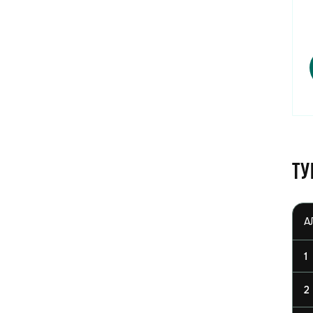
Ту
1
2