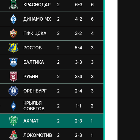
КРАСНОДАР
2
6-3
6
ДИНАМО МХ
2
4-2
6
ПФК ЦСКА
2
3-2
4
РОСТОВ
2
5-4
3
БАЛТИКА
2
3-3
3
РУБИН
2
3-4
3
ОРЕНБУРГ
2
2-4
3
КРЫЛЬЯ
0
2
1-1
2
СОВЕТОВ
АХМАТ
2
2-3
1
ЛОКОМОТИВ
2
2-3
1