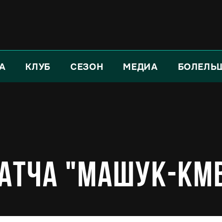
А
КЛУБ
СЕЗОН
МЕДИА
БОЛЕЛЬ
тча "Машук-КМВ"