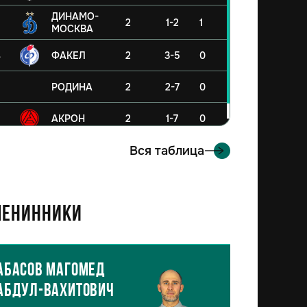
ДИНАМО-
2
1-2
1
МОСКВА
4
ФАКЕЛ
2
3-5
0
5
РОДИНА
2
2-7
0
6
АКРОН
2
1-7
0
Вся таблица
енинники
Абасов Магомед
Абдул-Вахитович