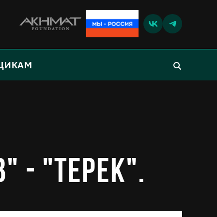
ЩИКАМ
 - "Терек".