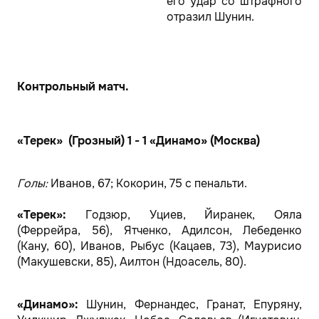
его удар со штрафного
отразил Шунин.
Контрольный матч.
«Терек» (Грозный) 1 - 1 «Динамо» (Москва)
Голы:
Иванов, 67; Кокорин, 75 с пенальти.
«Терек»:
Годзюр, Уциев, Йиранек, Ояла
(Феррейра, 56), Ятченко, Адилсон, Лебеденко
(Кану, 60), Иванов, Рыбус (Кацаев, 73), Маурисио
(Макушевски, 85), Аилтон (Ндоасель, 80).
«Динамо»:
Шунин, Фернандес, Гранат, Епуряну,