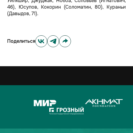
Уилкшир, Джуджак, Нобоа, Соловьев (Игнатович,
46), Юсупов, Кокорин (Соломатин, 80), Кураньи
(Давыдов, 71).
Поделиться