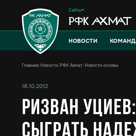
Сайты
НОВОСТИ
КОМАНД
Главная
/
Новости
/
РФК Ахмат
/
Новости основы
18.10.2012
Ризван Уциев
сыграть наде