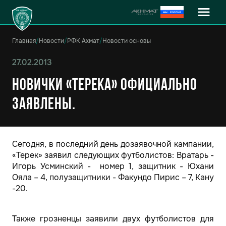
Главная
/
Новости
/
РФК Ахмат
/
Новости основы
27.02.2013
Новички «Терека» официально
заявлены.
Сегодня, в последний день дозаявочной кампании,
«Терек» заявил следующих футболистов: Вратарь -
Игорь Усминский - номер 1, защитник - Юхани
Ояла – 4, полузащитники - Факундо Пирис – 7, Кану
-20.
Также грозненцы заявили двух футболистов для