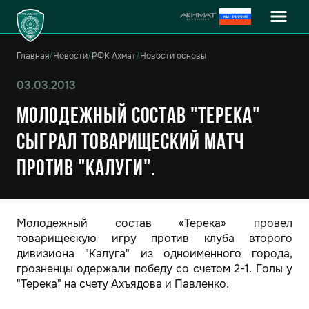
Главная
/
Новости
/
РФК Ахмат
/
Новости основы
03.03.2013
Молодежный состав "Терека"
сыграл товарищеский матч
против "Калуги".
Молодежный состав «Терека» провел
товарищескую игру против клуба второго
дивизиона "Калуга" из одноименного города,
грозненцы одержали победу со счетом 2-1. Голы у
"Терека" на счету Ахъядова и Павленко.