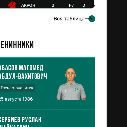
6
АКРОН
2
1-7
0
Вся таблица
енинники
Абасов Магомед
Абдул-Вахитович
Тренер-аналитик
25 августа 1986
Сербиев Руслан