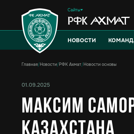
Сайты
НОВОСТИ
КОМАНД
Главная
/
Новости
/
РФК Ахмат
/
Новости основы
01.09.2025
Максим Самор
Казахстана