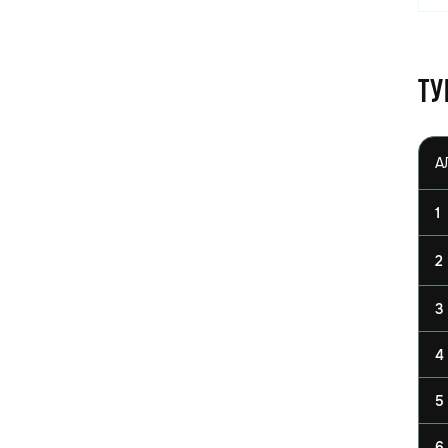
Ту
1
2
3
4
5
6