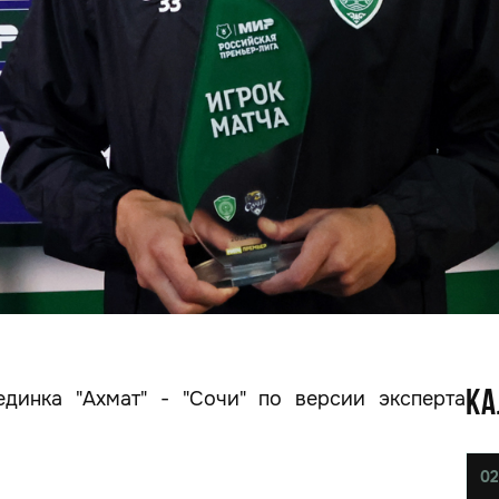
динка "Ахмат" - "Сочи" по версии эксперта
КА
02