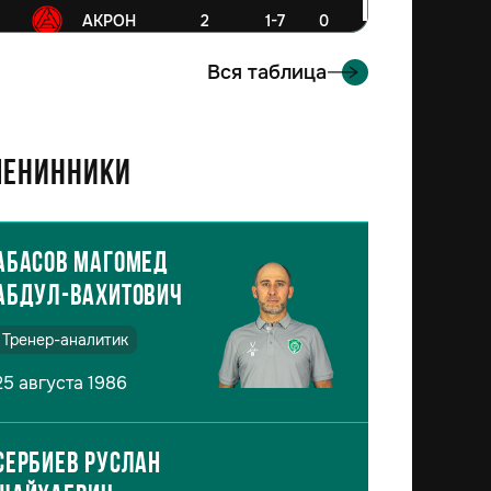
6
АКРОН
2
1-7
0
Вся таблица
енинники
Абасов Магомед
Абдул-Вахитович
Тренер-аналитик
25 августа 1986
Сербиев Руслан