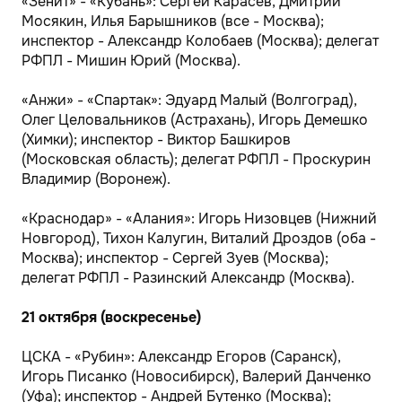
«Зенит» - «Кубань»: Сергей Карасев, Дмитрий
Мосякин, Илья Барышников (все - Москва);
инспектор - Александр Колобаев (Москва); делегат
РФПЛ - Мишин Юрий (Москва).
«Анжи» - «Спартак»: Эдуард Малый (Волгоград),
Олег Целовальников (Астрахань), Игорь Демешко
(Химки); инспектор - Виктор Башкиров
(Московская область); делегат РФПЛ - Проскурин
Владимир (Воронеж).
«Краснодар» - «Алания»: Игорь Низовцев (Нижний
Новгород), Тихон Калугин, Виталий Дроздов (оба -
Москва); инспектор - Сергей Зуев (Москва);
делегат РФПЛ - Разинский Александр (Москва).
21 октября (воскресенье)
ЦСКА - «Рубин»: Александр Егоров (Саранск),
Игорь Писанко (Новосибирск), Валерий Данченко
(Уфа); инспектор - Андрей Бутенко (Москва);