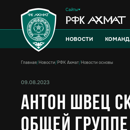
Сайты
НОВОСТИ
КОМАНД
Главная
/
Новости
/
РФК Ахмат
/
Новости основы
09.08.2023
Антон Швец с
общей группе