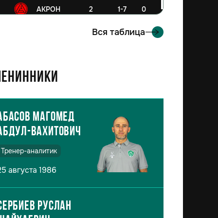
6
АКРОН
2
1-7
0
Вся таблица
енинники
Абасов Магомед
Абдул-Вахитович
Тренер-аналитик
25 августа 1986
Сербиев Руслан