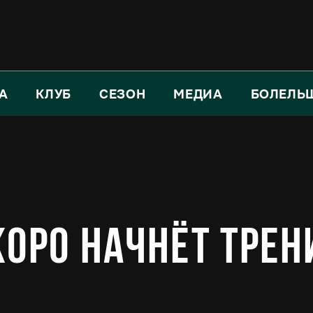
А
КЛУБ
СЕЗОН
МЕДИА
БОЛЕЛЬ
коро начнёт трен