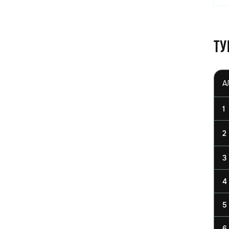
Ту
1
2
3
4
5
6