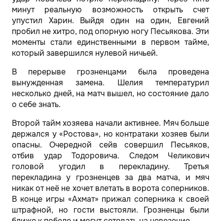
минут реальную возможность открыть счет
упустил Харин. Выйдя один на один, Евгений
пробил не хитро, под опорную ногу Песьякова. Эти
моменты стали единственными в первом тайме,
который завершился нулевой ничьей.
В перерыве грозненцами была проведена
вынужденная замена. Шелия температурил
несколько дней, на матч вышел, но состояние дало
о себе знать.
Второй тайм хозяева начали активнее. Мяч больше
держался у «Ростова», но контратаки хозяев были
опасны. Очередной сейв совершил Песьяков,
отбив удар Тодоровича. Следом Челикович
головой угодил в перекладину. Третья
перекладина у грозненцев за два матча, и мяч
никак от неё не хочет влетать в ворота соперников.
В конце игры «Ахмат» прижал соперника к своей
штрафной, но гости выстояли. Грозненцы были
ближе к победе и могут сетовать на невезение.