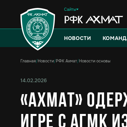
Сайты
НОВОСТИ
КОМАНД
Главная
/
Новости
/
РФК Ахмат
/
Новости основы
14.02.2026
«Ахмат» одер
игре с АГМК и