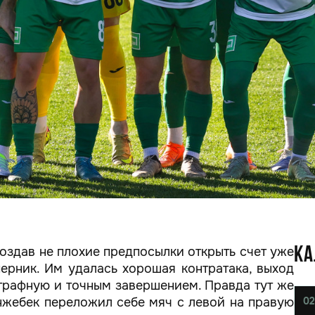
создав не плохие предпосылки открыть счет уже
КА
ерник. Им удалась хорошая контратака, выход
штрафную и точным завершением. Правда тут же
нжебек переложил себе мяч с левой на правую
02