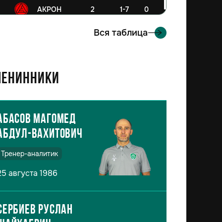
6
АКРОН
2
1-7
0
Вся таблица
енинники
Абасов Магомед
Абдул-Вахитович
Тренер-аналитик
25 августа 1986
Сербиев Руслан