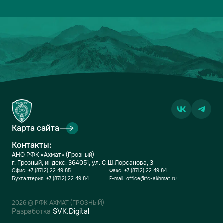
Карта сайта
Контакты:
АНО РФК «Ахмат» (Грозный)
г. Грозный, индекс: 364051, ул. С.Ш.Лорсанова, 3
Офис:
+7 (8712) 22 49 85
Факс:
+7 (8712) 22 49 84
Бухгалтерия:
+7 (8712) 22 49 84
E-mail:
office@fc-akhmat.ru
2026 © РФК АХМАТ (ГРОЗНЫЙ)
Разработка
SVK.Digital