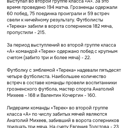
выступал во второй группе класса «А». За это
время проведено 194 матча. Грозненцы одержали
60 побед, 75 поединка проиграли и 59 встреч
свели к ничейному результату. Футболисты
«Терека» забили в ворота соперников 182 мяча,
пропустили - 215.
За период выступлений во второй группе класса
«А» командой «Терек» одержано побед с крупным
счетом (забито три и более мяча) - 22.
Футболку с эмблемой «Терека» надевали пятьдесят
четыре футболиста. Наибольшее количество
встреч в составе команды провели воспитанники
грозненского футбола, мастер спорта Анатолий
Михеев - 168 и Валентин Кочергин - 160.
Лидерами команды «Терек» во второй группе
класса «А» по числу забитых мячей являются
Анатолий Михеев, забивший в ворота соперников
тридцать три мяча. На счету Евгения Толстова - 23