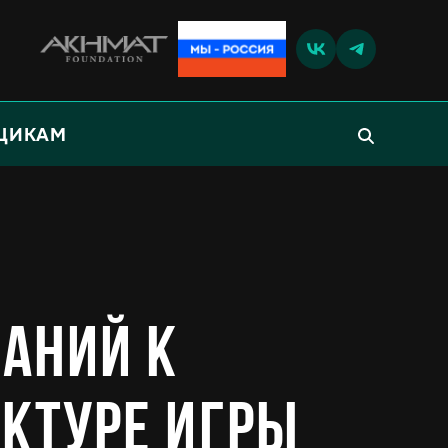
ЩИКАМ
каний к
уктуре игры