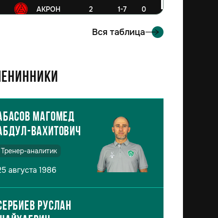
6
АКРОН
2
1-7
0
Вся таблица
енинники
Абасов Магомед
Абдул-Вахитович
Тренер-аналитик
25 августа 1986
Сербиев Руслан