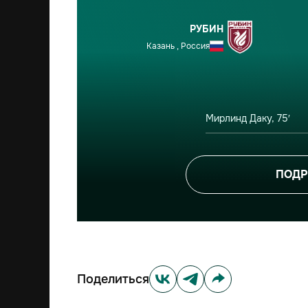
РУБИН
Казань , Россия
Мирлинд Даку, 75′
ПОДР
Поделиться