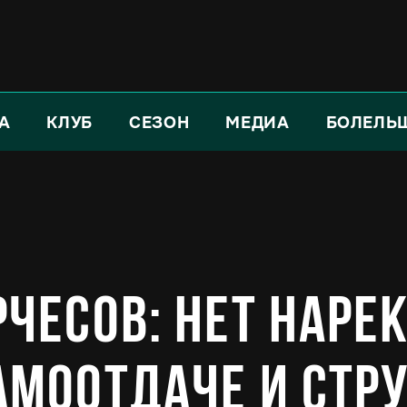
А
КЛУБ
СЕЗОН
МЕДИА
БОЛЕЛЬ
чесов: Нет наре
амоотдаче и стр