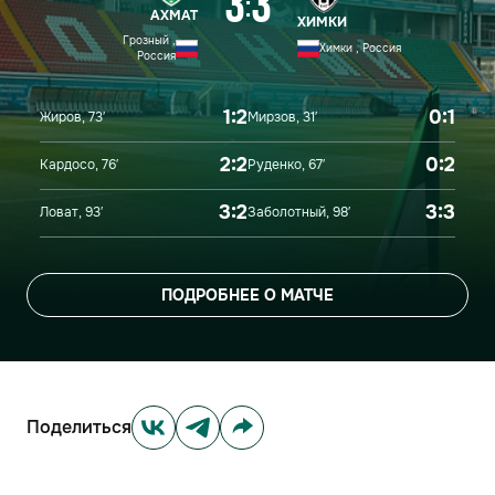
3
3
:
АХМАТ
ХИМКИ
Грозный ,
Химки , Россия
Россия
1:2
0:1
Жиров, 73′
Мирзов, 31′
2:2
0:2
Кардосо, 76′
Руденко, 67′
3:2
3:3
Ловат, 93′
Заболотный, 98′
ПОДРОБНЕЕ О МАТЧЕ
Поделиться