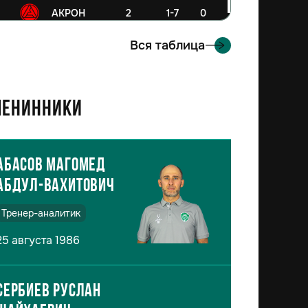
6
АКРОН
2
1-7
0
Вся таблица
енинники
Абасов Магомед
Абдул-Вахитович
Тренер-аналитик
25 августа 1986
Сербиев Руслан