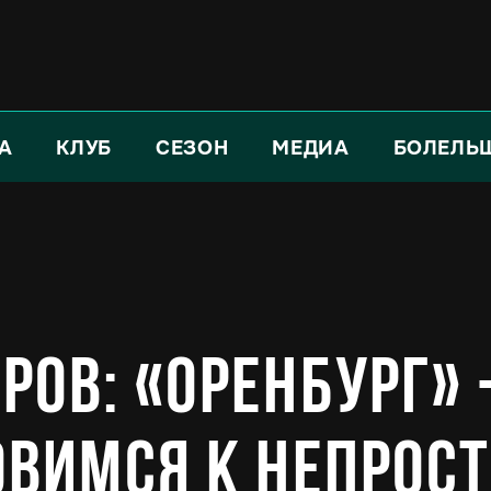
А
КЛУБ
СЕЗОН
МЕДИА
БОЛЕЛЬ
ров: «Оренбург»
овимся к непрос