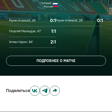
Грозный ,
Россия
0:1
0:1
Муми Нгамалё, 26′
Муми Нгамалё, 26′
1:1
Георгий Мелкадзе, 47′
2:1
Усман Ндонг, 84′
ПОДРОБНЕЕ О МАТЧЕ
Поделиться