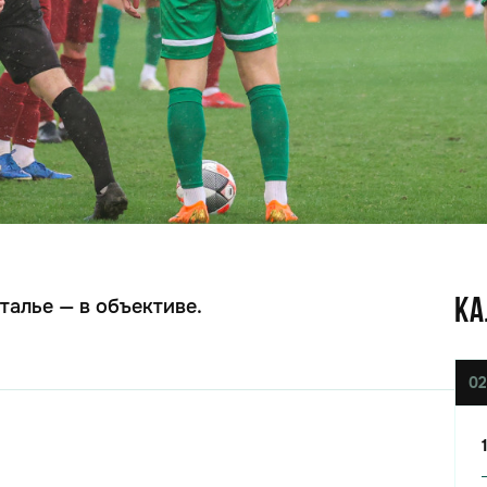
алье — в объективе.
КА
02