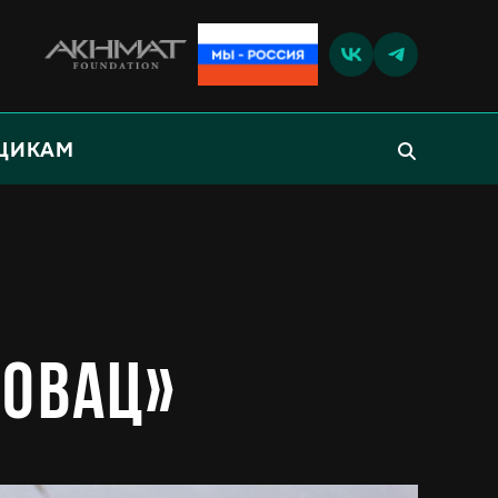
ЩИКАМ
довац»