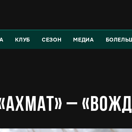
А
КЛУБ
СЕЗОН
МЕДИА
БОЛЕЛЬ
 «Ахмат» – «Вож