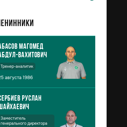
енинники
Абасов Магомед
Абдул-Вахитович
Тренер-аналитик
25 августа 1986
Сербиев Руслан
Шайхаевич
Заместитель
генерального директора