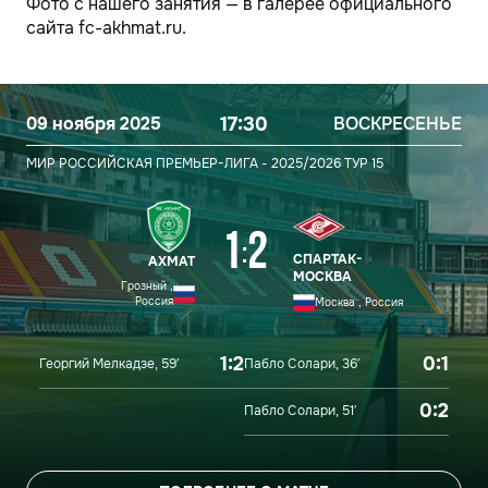
Фото с нашего занятия — в галерее официального
сайта fc-akhmat.ru.
09 ноября 2025
17:30
ВОСКРЕСЕНЬЕ
МИР РОССИЙСКАЯ ПРЕМЬЕР-ЛИГА - 2025/2026
ТУР 15
1
2
:
СПАРТАК-
АХМАТ
МОСКВА
Грозный ,
Россия
Москва , Россия
1:2
0:1
Георгий Мелкадзе, 59′
Пабло Солари, 36′
0:2
Пабло Солари, 51′