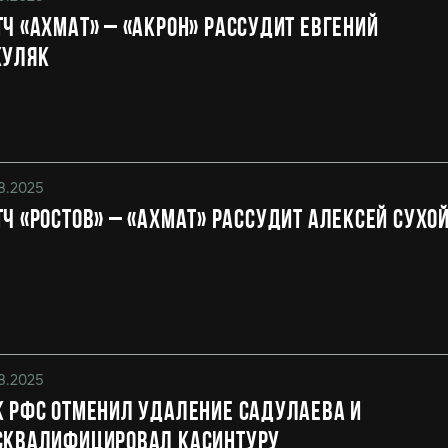
ч «Ахмат» – «Акрон» рассудит Евгений
куляк
8.2025
ч «Ростов» – «Ахмат» рассудит Алексей Сухо
8.2025
 РФС отменил удаление Садулаева и
сквалифицировал Касинтуру