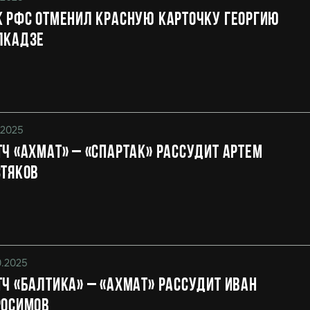
 РФС отменил красную карточку Георгию
лкадзе
1.2025
ч «Ахмат» – «Спартак» рассудит Артем
стяков
0.2025
ч «Балтика» – «Ахмат» рассудит Иван
росимов