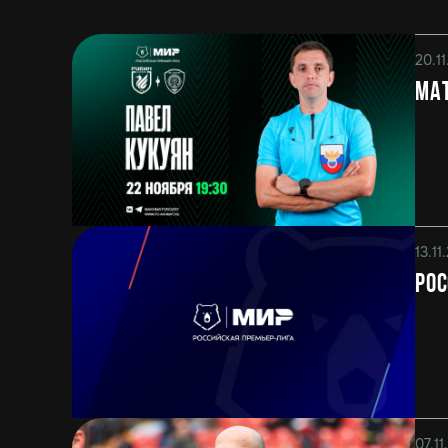
20.1
Мат
13.11
Рос
07.1