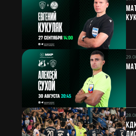
Мат
Ку
29.0
Мат
28.0
КДК
ди