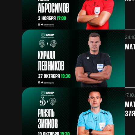
24.1
Мат
17.1
Мат
Зи