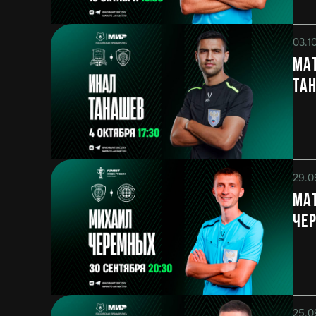
03.1
Мат
Та
29.0
Мат
Че
25.0