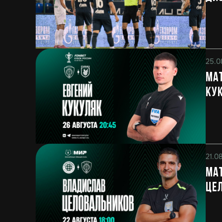
25.0
Мат
Ку
21.0
Мат
Це