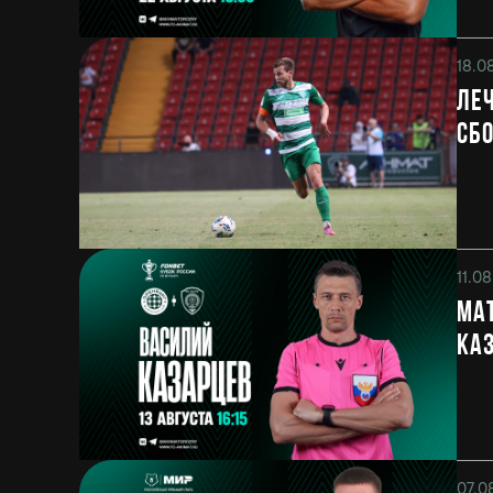
18.0
Леч
сбо
11.0
Мат
Ка
07.0