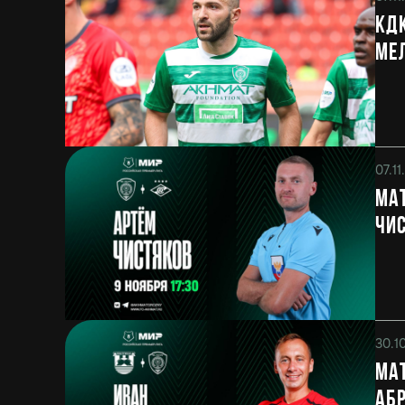
КДК
Ме
07.1
Мат
Чи
30.1
Мат
Аб