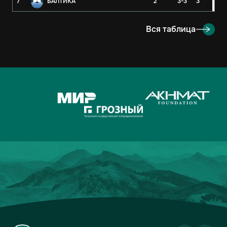
7
БАЛТИКА
2
3-3
3
8
РУБИН
2
3-4
3
Вся таблица
9
ОРЕНБУРГ
2
2-4
3
10
КРЫЛЬЯ СОВЕТОВ
2
1-1
2
11
АХМАТ
2
2-3
1
12
ЛОКОМОТИВ
2
2-3
1
13
ДИНАМО-МОСКВА
2
1-2
1
14
ФАКЕЛ
2
3-5
0
15
РОДИНА
2
2-7
0
16
АКРОН
2
1-7
0