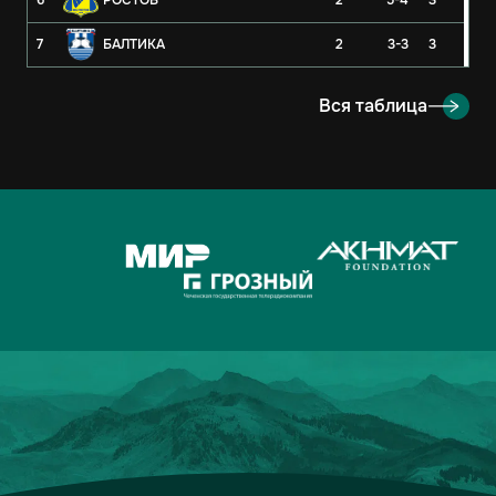
6
РОСТОВ
2
5-4
3
7
БАЛТИКА
2
3-3
3
8
РУБИН
2
3-4
3
Вся таблица
9
ОРЕНБУРГ
2
2-4
3
10
КРЫЛЬЯ СОВЕТОВ
2
1-1
2
11
АХМАТ
2
2-3
1
12
ЛОКОМОТИВ
2
2-3
1
13
ДИНАМО-МОСКВА
2
1-2
1
14
ФАКЕЛ
2
3-5
0
15
РОДИНА
2
2-7
0
16
АКРОН
2
1-7
0