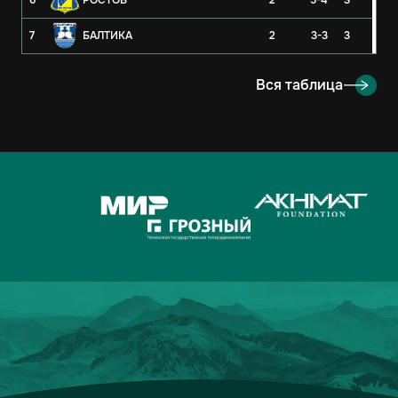
6
РОСТОВ
2
5-4
3
7
БАЛТИКА
2
3-3
3
8
РУБИН
2
3-4
3
Вся таблица
9
ОРЕНБУРГ
2
2-4
3
10
КРЫЛЬЯ СОВЕТОВ
2
1-1
2
11
АХМАТ
2
2-3
1
12
ЛОКОМОТИВ
2
2-3
1
13
ДИНАМО-МОСКВА
2
1-2
1
14
ФАКЕЛ
2
3-5
0
15
РОДИНА
2
2-7
0
16
АКРОН
2
1-7
0