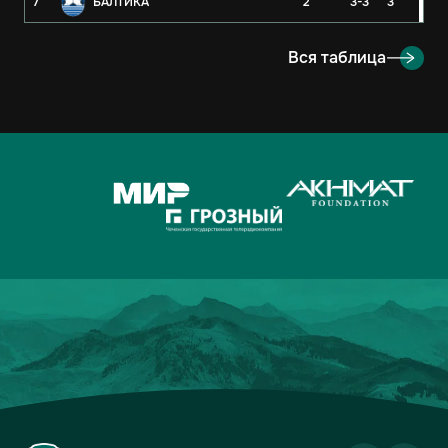
7
БАЛТИКА
2
3-3
3
8
РУБИН
2
3-4
3
Вся таблица
9
ОРЕНБУРГ
2
2-4
3
10
КРЫЛЬЯ СОВЕТОВ
2
1-1
2
11
АХМАТ
2
2-3
1
12
ЛОКОМОТИВ
2
2-3
1
13
ДИНАМО-МОСКВА
2
1-2
1
14
ФАКЕЛ
2
3-5
0
15
РОДИНА
2
2-7
0
16
АКРОН
2
1-7
0