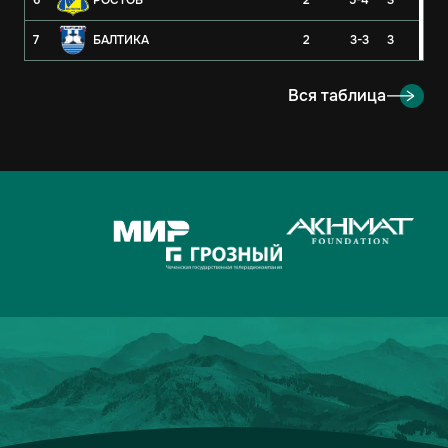
6
РОСТОВ
2
5-4
3
7
БАЛТИКА
2
3-3
3
8
РУБИН
2
3-4
3
Вся таблица
9
ОРЕНБУРГ
2
2-4
3
10
КРЫЛЬЯ СОВЕТОВ
2
1-1
2
11
АХМАТ
2
2-3
1
12
ЛОКОМОТИВ
2
2-3
1
13
ДИНАМО-МОСКВА
2
1-2
1
14
ФАКЕЛ
2
3-5
0
15
РОДИНА
2
2-7
0
16
АКРОН
2
1-7
0