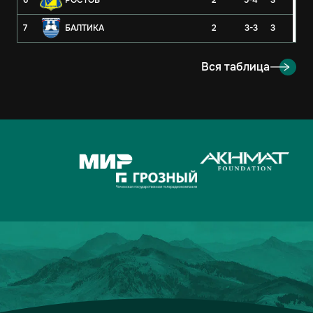
6
РОСТОВ
2
5-4
3
7
БАЛТИКА
2
3-3
3
8
РУБИН
2
3-4
3
Вся таблица
9
ОРЕНБУРГ
2
2-4
3
10
КРЫЛЬЯ СОВЕТОВ
2
1-1
2
11
АХМАТ
2
2-3
1
12
ЛОКОМОТИВ
2
2-3
1
13
ДИНАМО-МОСКВА
2
1-2
1
14
ФАКЕЛ
2
3-5
0
15
РОДИНА
2
2-7
0
16
АКРОН
2
1-7
0