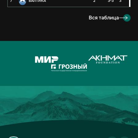
7
БАЛТИКА
2
3-3
3
8
РУБИН
2
3-4
3
Вся таблица
9
ОРЕНБУРГ
2
2-4
3
10
КРЫЛЬЯ СОВЕТОВ
2
1-1
2
11
АХМАТ
2
2-3
1
12
ЛОКОМОТИВ
2
2-3
1
13
ДИНАМО-МОСКВА
2
1-2
1
14
ФАКЕЛ
2
3-5
0
15
РОДИНА
2
2-7
0
16
АКРОН
2
1-7
0