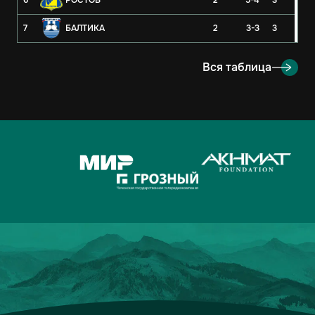
6
РОСТОВ
2
5-4
3
7
БАЛТИКА
2
3-3
3
8
РУБИН
2
3-4
3
Вся таблица
9
ОРЕНБУРГ
2
2-4
3
10
КРЫЛЬЯ СОВЕТОВ
2
1-1
2
11
АХМАТ
2
2-3
1
12
ЛОКОМОТИВ
2
2-3
1
13
ДИНАМО-МОСКВА
2
1-2
1
14
ФАКЕЛ
2
3-5
0
15
РОДИНА
2
2-7
0
16
АКРОН
2
1-7
0