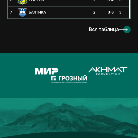
6
РОСТОВ
2
5-4
3
7
БАЛТИКА
2
3-3
3
8
РУБИН
2
3-4
3
Вся таблица
9
ОРЕНБУРГ
2
2-4
3
10
КРЫЛЬЯ СОВЕТОВ
2
1-1
2
11
АХМАТ
2
2-3
1
12
ЛОКОМОТИВ
2
2-3
1
13
ДИНАМО-МОСКВА
2
1-2
1
14
ФАКЕЛ
2
3-5
0
15
РОДИНА
2
2-7
0
16
АКРОН
2
1-7
0