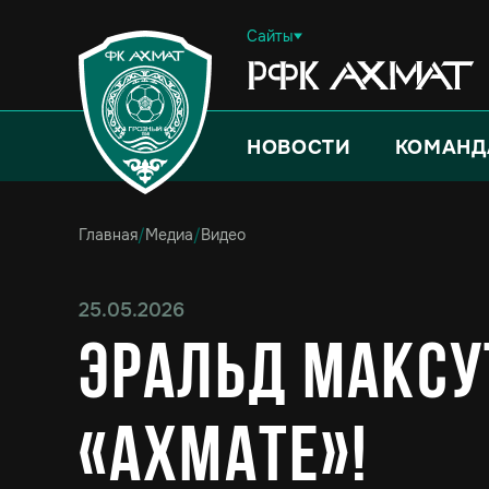
Сайты
НОВОСТИ
КОМАНД
Главная
/
Медиа
/
Видео
25.05.2026
Эральд Максу
«Ахмате»!